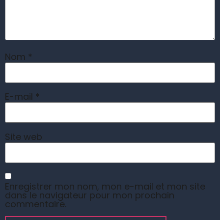
Nom
*
E-mail
*
Site web
Enregistrer mon nom, mon e-mail et mon site
dans le navigateur pour mon prochain
commentaire.