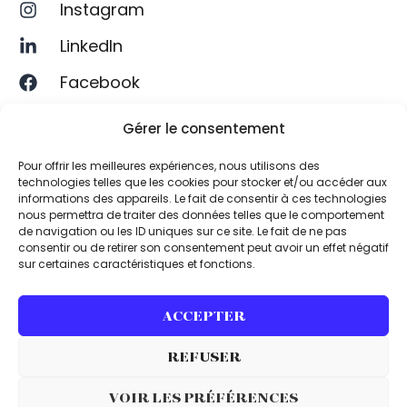
Instagram
LinkedIn
Facebook
KLAK, l’agence de
Gérer le consentement
com’ 360° qui fait
vibrer les marques.
Pour offrir les meilleures expériences, nous utilisons des
technologies telles que les cookies pour stocker et/ou accéder aux
Stratégie digitale,
informations des appareils. Le fait de consentir à ces technologies
création de contenu,
nous permettra de traiter des données telles que le comportement
SEO, SEA, réseaux
de navigation ou les ID uniques sur ce site. Le fait de ne pas
consentir ou de retirer son consentement peut avoir un effet négatif
sociaux : on propulse
sur certaines caractéristiques et fonctions.
votre visibilité et on
fait résonner votre
ACCEPTER
identité.
REFUSER
Mentions
KLAK. © 2025 Tous droits
légales
VOIR LES PRÉFÉRENCES
réservés