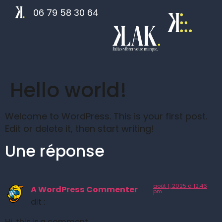
06 79 58 30 64
Hello world!
Welcome to WordPress. This is your first post.
Edit or delete it, then start writing!
Une réponse
août 1, 2025 à 12:46
A WordPress Commenter
pm
dit :
Hi, this is a comment.