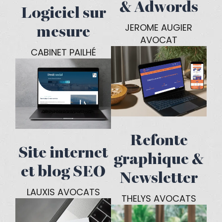
Site Vitrine
Site &
& Adwords
Logiciel sur
JEROME AUGIER
mesure
AVOCAT
CABINET PAILHÉ
Refonte
Site internet
graphique &
et blog SEO
Newsletter
LAUXIS AVOCATS
THELYS AVOCATS