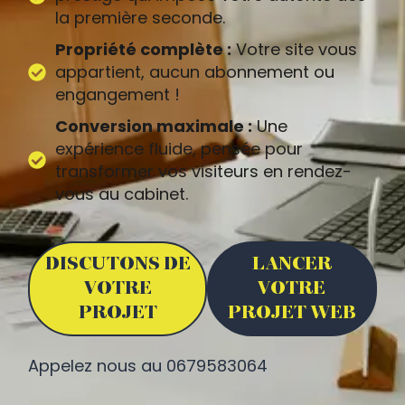
la première seconde.
Propriété complète :
Votre site vous
appartient, aucun abonnement ou
engangement !
Conversion maximale :
Une
expérience fluide, pensée pour
transformer vos visiteurs en rendez-
vous au cabinet.
DISCUTONS DE
LANCER
VOTRE
VOTRE
PROJET
PROJET WEB
Appelez nous au 0679583064