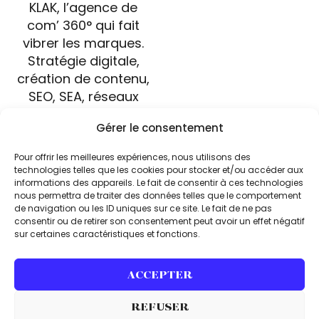
Facebook
KLAK, l’agence de
com’ 360° qui fait
vibrer les marques.
Stratégie digitale,
création de contenu,
SEO, SEA, réseaux
Gérer le consentement
sociaux : on propulse
votre visibilité et on
Pour offrir les meilleures expériences, nous utilisons des
technologies telles que les cookies pour stocker et/ou accéder aux
fait résonner votre
informations des appareils. Le fait de consentir à ces technologies
identité.
nous permettra de traiter des données telles que le comportement
de navigation ou les ID uniques sur ce site. Le fait de ne pas
consentir ou de retirer son consentement peut avoir un effet négatif
KLAK. © 2026 Tous droits
Mentions légales
sur certaines caractéristiques et fonctions.
réservés
CGV
ACCEPTER
REFUSER