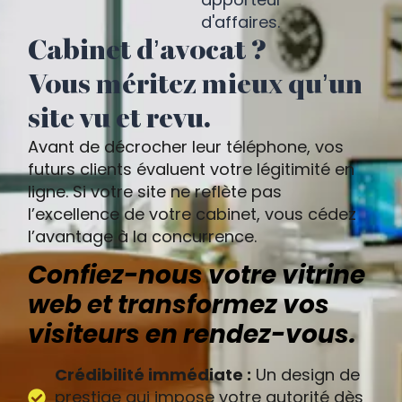
d'affaires.
Cabinet d’avocat ?
Vous méritez mieux qu’un
site vu et revu.
Avant de décrocher leur téléphone, vos
futurs clients évaluent votre légitimité en
ligne. Si votre site ne reflète pas
l’excellence de votre cabinet, vous cédez
l’avantage à la concurrence.
Confiez-nous votre vitrine
web et transformez vos
visiteurs en rendez-vous.
Crédibilité immédiate :
Un design de
prestige qui impose votre autorité dès