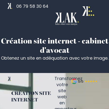
06 79 58 30 64
Création site internet - cabinet
d'avocat
Obtenez un site en adéquation avec votre image.
Transformez
votre
site
CRÉATION SITE
web
INTERNET
en
apporteur