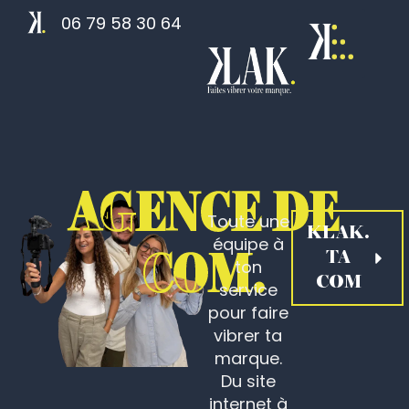
06 79 58 30 64
AGENCE DE
AGENCE DE
Toute une
KLAK.
équipe à
COM.
COM.
TA
ton
COM
service
pour faire
vibrer ta
marque.
Du site
internet à