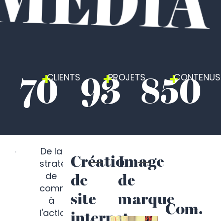
70
93
850
+
+
+
CLIENTS
PROJETS
CONTENUS
De la
Création
Image
stratégie
de
de
de
communication
site
marque
à
Com.
l'action,
internet