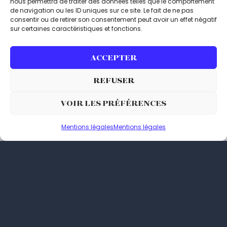
DU
nous permettra de traiter des données telles que le comportement
de navigation ou les ID uniques sur ce site. Le fait de ne pas
BRUIT.
consentir ou de retirer son consentement peut avoir un effet négatif
sur certaines caractéristiques et fonctions.
ACCEPTER
Découvrez nos
dernières
REFUSER
PROJETS DES
réalisations et
KLAKEURS
VOIR LES PRÉFÉRENCES
projets pour nos
supers clients !
Mentions légales
Mentions légales
Site E-
Site Vitrine