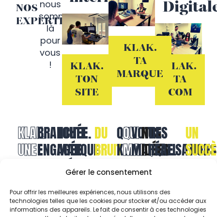
nous
Digital
NOS
sommes
EXPERTISES
là
pour
KLAK.
vous
TA
!
KLAK.
KLAK.
MARQUE
TON
TA
SITE
COM
KLAK.
BRANCHÉE.
TOUTE
DU
QUI
QUI
VOTRE
NOS
DES
UN
UNE
ENGAGÉE.
MARQUE
BRUIT
KLAK.
MARQUE.
MARQUE.
IDÉES.
RÉALISATIONS
SUCCÈ
AGENCE
VIBRANTE.
MÉRITE
QUI
QUI
QUI
Gérer le consentement
DE
VIBRE.
VIBRENT.
KLAK.
Pour offrir les meilleures expériences, nous utilisons des
FAIRE
technologies telles que les cookies pour stocker et/ou accéder aux
informations des appareils. Le fait de consentir à ces technologies